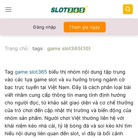
Chuyển
đến
nội
dung
Đăng nhập
Tham gia ngay
Trang chủ
|
tags
|
game slot365(10)
Tag
game slot365
biểu thị nhóm nội dung tập trung
vào các tựa game slot và xu hướng trong ngành cờ
bạc trực tuyến tại Việt Nam. Đây là cách phân loại bài
viết nhằm cung cấp thông tin mang tính định hướng
cho người đọc, từ khảo sát giao diện và cơ chế thưởng
của trò chơi đến cập nhật thị trường và biến động của
nhóm sản phẩm. Người chơi Việt thường liên hệ với
khái niệm kèo nhà cái, tỷ lệ bóng đá và soi kèo khi tìm
hiểu nội dung liên quan đến slot, vì đây là bối cảnh