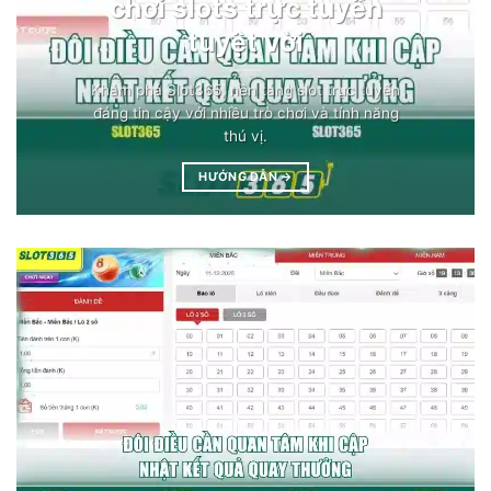
chơi slots trực tuyến
tuyệt vời
Khám phá Slot365, nền tảng slot trực tuyến
đáng tin cậy với nhiều trò chơi và tính năng
thú vị.
HƯỚNG DẪN
→