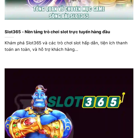
Slot365 - Nền tảng trò chơi slot trực tuyến hàng đầu
Khám phá Slot365 và các trò chơi slot hấp dẫn, tiện ích thanh
toán an toàn, và hỗ trợ khách hàng...