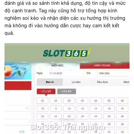
đánh giá và so sánh tính khả dụng, độ tin cậy và mức
độ cạnh tranh. Tag này cũng hỗ trợ tổng hợp kinh
nghiệm soi kèo và nhận diện các xu hướng thị trường
mà không đi vào hướng dẫn cược hay cam kết kết
quả.
HƯỚNG DẪN
Slot365: Trải nghiệm