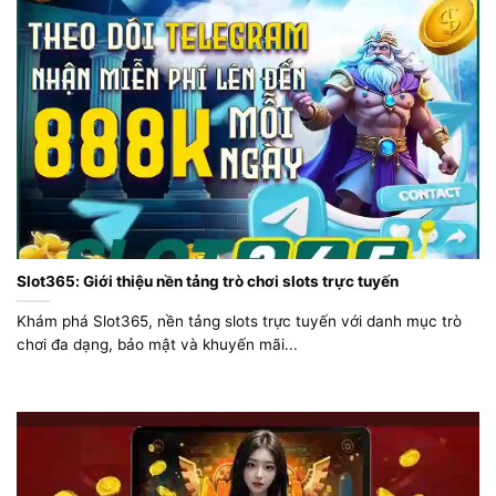
Slot365: Giới thiệu nền tảng trò chơi slots trực tuyến
Khám phá Slot365, nền tảng slots trực tuyến với danh mục trò
chơi đa dạng, bảo mật và khuyến mãi...