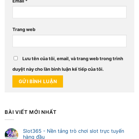
Email
*
Trang web
Lưu tên của tôi, email, và trang web trong trình
duyệt này cho lần bình luận kế tiếp của tôi.
BÀI VIẾT MỚI NHẤT
Slot365 - Nền tảng trò chơi slot trực tuyến
hàng đầu