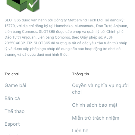
SLOT365 được vận hành bởi Công ty Mettlemind Tech Ltd., số đăng ký:
15779, với địa chỉ đăng ký tại Hamchako, Mutsamudu, Đảo Tự trị Anjouan,
Liên bang Comoros. SLOT365 được cấp phép và quản lý bởi Chính phủ
Đảo Tự trị Anjouan, Liên bang Comoros, theo Giấy phép số: ALSI-
202504032-FI2. SLOT365 đã vượt qua tất cả các yêu cầu tuân thủ pháp
lý và được cấp phép hợp pháp để cung cấp các hoạt động trò chơi có
thưởng và cá cược dưới mọi hình thức.
Trò chơi
Thông tin
Game bài
Quyền và nghĩa vụ người
chơi
Bắn cá
Chính sách bảo mật
Thể thao
Miễn trừ trách nhiệm
Esport
Liên hệ