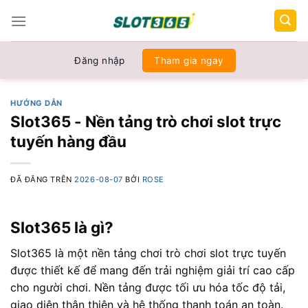
Chuyển
đến
nội
dung
Đăng nhập
Tham gia ngay
HƯỚNG DẪN
Slot365 - Nền tảng trò chơi slot trực
tuyến hàng đầu
ĐÃ ĐĂNG TRÊN
2026-08-07
BỞI
ROSE
Slot365 là gì?
Slot365 là một nền tảng chơi trò chơi slot trực tuyến
được thiết kế để mang đến trải nghiệm giải trí cao cấp
cho người chơi. Nền tảng được tối ưu hóa tốc độ tải,
giao diện thân thiện và hệ thống thanh toán an toàn.