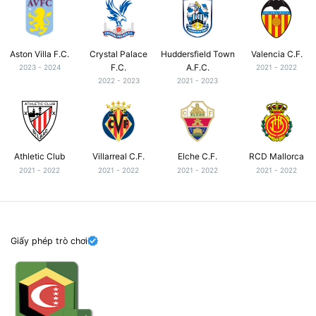
Aston Villa F.C.
Crystal Palace
Huddersfield Town
Valencia C.F.
F.C.
A.F.C.
2023 - 2024
2021 - 2022
2022 - 2023
2021 - 2023
Athletic Club
Villarreal C.F.
Elche C.F.
RCD Mallorca
2021 - 2022
2021 - 2022
2021 - 2022
2021 - 2022
Giấy phép trò chơi