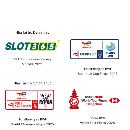
Nhà tài trợ Danh hiệu
SLOT365 Gresini Racing
MotoGP 2025
TotalEnergies BWF
Sudirman Cup Finals 2025
Nhà Tài Trợ Chính Thức
HSBC BWF
TotalEnergies BWF
World Tour Finals 2025
World Championships 2025