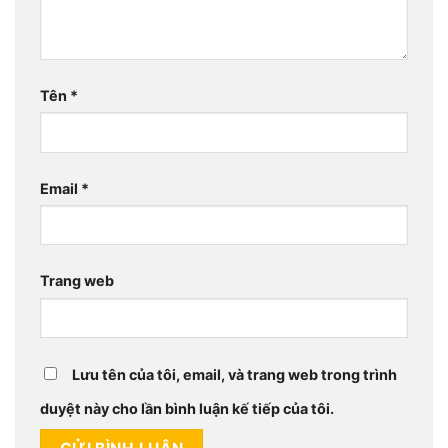
Tên
*
Email
*
Trang web
Lưu tên của tôi, email, và trang web trong trình
duyệt này cho lần bình luận kế tiếp của tôi.