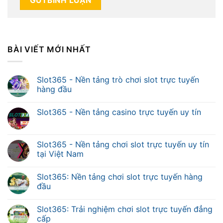
BÀI VIẾT MỚI NHẤT
Slot365 - Nền tảng trò chơi slot trực tuyến
hàng đầu
Slot365 - Nền tảng casino trực tuyến uy tín
Slot365 - Nền tảng chơi slot trực tuyến uy tín
tại Việt Nam
Slot365: Nền tảng chơi slot trực tuyến hàng
đầu
Slot365: Trải nghiệm chơi slot trực tuyến đẳng
cấp