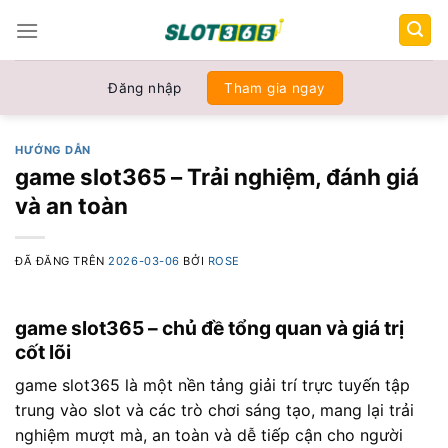
Chuyển
đến
nội
dung
Đăng nhập
Tham gia ngay
HƯỚNG DẪN
game slot365 – Trải nghiệm, đánh giá
và an toàn
ĐÃ ĐĂNG TRÊN
2026-03-06
BỞI
ROSE
game slot365 – chủ đề tổng quan và giá trị
cốt lõi
game slot365 là một nền tảng giải trí trực tuyến tập
trung vào slot và các trò chơi sáng tạo, mang lại trải
nghiệm mượt mà, an toàn và dễ tiếp cận cho người