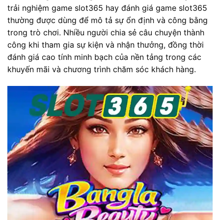
trải nghiệm game slot365 hay đánh giá game slot365
thường được dùng để mô tả sự ổn định và công bằng
trong trò chơi. Nhiều người chia sẻ câu chuyện thành
công khi tham gia sự kiện và nhận thưởng, đồng thời
đánh giá cao tính minh bạch của nền tảng trong các
khuyến mãi và chương trình chăm sóc khách hàng.