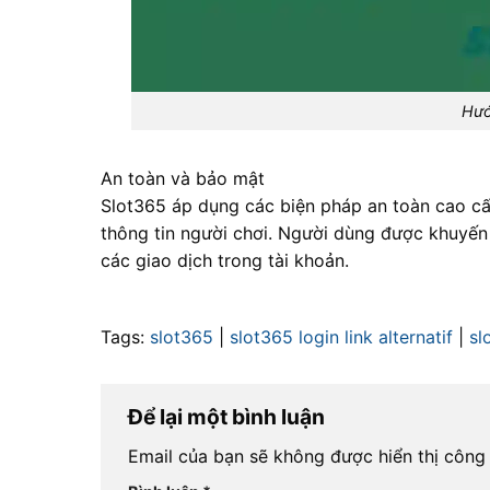
Hướ
An toàn và bảo mật
Slot365 áp dụng các biện pháp an toàn cao cấ
thông tin người chơi. Người dùng được khuyến
các giao dịch trong tài khoản.
Tags:
slot365
|
slot365 login link alternatif
|
sl
Để lại một bình luận
Email của bạn sẽ không được hiển thị công 