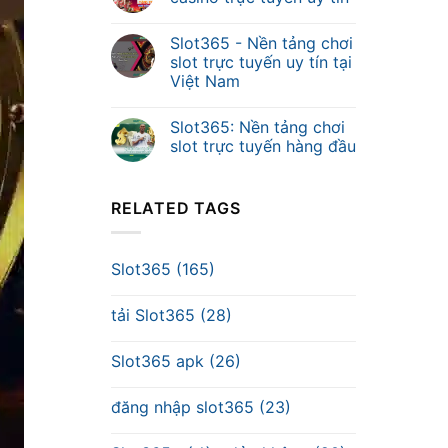
Slot365 - Nền tảng chơi
slot trực tuyến uy tín tại
Việt Nam
Slot365: Nền tảng chơi
slot trực tuyến hàng đầu
RELATED TAGS
Slot365 (165)
tải Slot365 (28)
Slot365 apk (26)
đăng nhập slot365 (23)