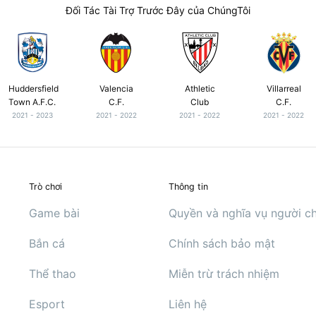
Đối Tác Tài Trợ Trước Đây của ChúngTôi
Huddersfield
Valencia
Athletic
Villarreal
Town A.F.C.
C.F.
Club
C.F.
2021 - 2023
2021 - 2022
2021 - 2022
2021 - 2022
Trò chơi
Thông tin
Game bài
Quyền và nghĩa vụ người ch
Bắn cá
Chính sách bảo mật
Thể thao
Miễn trừ trách nhiệm
Esport
Liên hệ