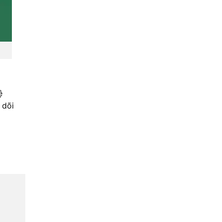
ệ
 dõi