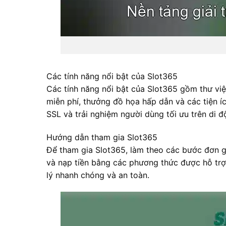
Các tính năng nổi bật của Slot365
Các tính năng nổi bật của Slot365 gồm thư vi
miễn phí, thưởng đồ họa hấp dẫn và các tiện 
SSL và trải nghiệm người dùng tối ưu trên di đ
Hướng dẫn tham gia Slot365
Để tham gia Slot365, làm theo các bước đơn gi
và nạp tiền bằng các phương thức được hỗ trợ, 
lý nhanh chóng và an toàn.