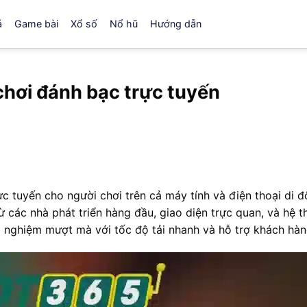
á
Game bài
Xổ số
Nổ hũ
Hướng dẫn
 chơi đánh bạc trực tuyến
c tuyến cho người chơi trên cả máy tính và điện thoại di đ
các nhà phát triển hàng đầu, giao diện trực quan, và hệ 
ải nghiệm mượt mà với tốc độ tải nhanh và hỗ trợ khách hàn