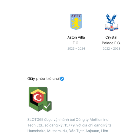
Aston Villa
Crystal
F.C.
Palace F.C.
2023 - 2024
2022 - 2023
Giấy phép trò chơi
SLOT365 được vận hành bởi Công ty Mettlemind
Tech Ltd., số đăng ký: 15779, với địa chỉ đăng ký tại
Hamchako, Mutsamudu, Đảo Tự trị Anjouan, Liên