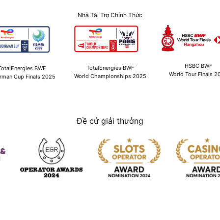
Nhà Tài Trợ Chính Thức
HSBC BWF
TotalEnergies BWF
TotalEnergies BWF
World Tour Finals 2
World Championships 2025
rman Cup Finals 2025
Đề cử giải thưởng