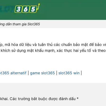
ng dẫn tham gia Slot365
p, mã hóa dữ liệu và tuân thủ các chuẩn bảo mật để bảo v
 khích sử dụng mật khẩu mạnh, xác thực hai yếu tố và theo
ot365 alternatif
|
game slot365
|
slot365 win
|
khai.
Các trường bắt buộc được đánh dấu
*