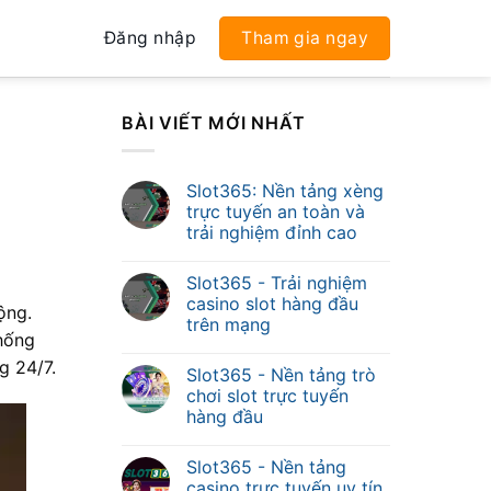
Đăng nhập
Tham gia ngay
BÀI VIẾT MỚI NHẤT
Slot365: Nền tảng xèng
trực tuyến an toàn và
trải nghiệm đỉnh cao
Slot365 - Trải nghiệm
casino slot hàng đầu
ộng.
trên mạng
thống
g 24/7.
Slot365 - Nền tảng trò
chơi slot trực tuyến
hàng đầu
Slot365 - Nền tảng
casino trực tuyến uy tín