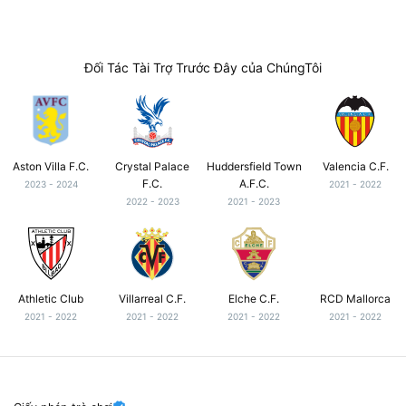
Đối Tác Tài Trợ Trước Đây của ChúngTôi
Aston Villa F.C.
Crystal Palace
Huddersfield Town
Valencia C.F.
F.C.
A.F.C.
2023 - 2024
2021 - 2022
2022 - 2023
2021 - 2023
Athletic Club
Villarreal C.F.
Elche C.F.
RCD Mallorca
2021 - 2022
2021 - 2022
2021 - 2022
2021 - 2022