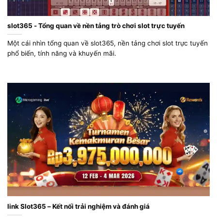
slot365 - Tổng quan về nền tảng trò chơi slot trực tuyến
Một cái nhìn tổng quan về slot365, nền tảng chơi slot trực tuyến
phổ biến, tính năng và khuyến mãi.
link Slot365 – Kết nối trải nghiệm và đánh giá