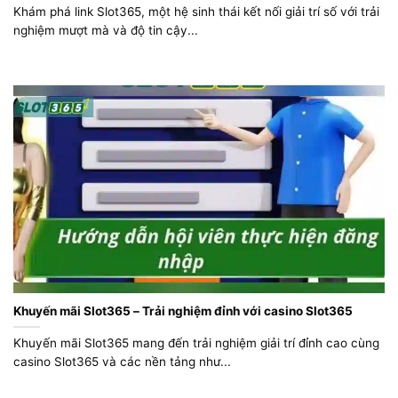
Khám phá link Slot365, một hệ sinh thái kết nối giải trí số với trải
nghiệm mượt mà và độ tin cậy...
Khuyến mãi Slot365 – Trải nghiệm đỉnh với casino Slot365
Khuyến mãi Slot365 mang đến trải nghiệm giải trí đỉnh cao cùng
casino Slot365 và các nền tảng như...