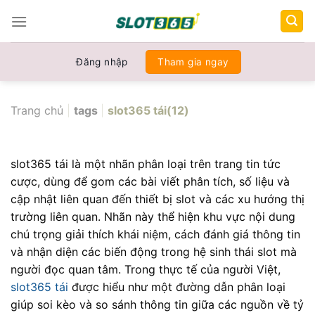
Chuyển
đến
nội
dung
Đăng nhập
Tham gia ngay
Trang chủ
|
tags
|
slot365 tái(12)
slot365 tái là một nhãn phân loại trên trang tin tức
cược, dùng để gom các bài viết phân tích, số liệu và
cập nhật liên quan đến thiết bị slot và các xu hướng thị
trường liên quan. Nhãn này thể hiện khu vực nội dung
chú trọng giải thích khái niệm, cách đánh giá thông tin
và nhận diện các biến động trong hệ sinh thái slot mà
người đọc quan tâm. Trong thực tế của người Việt,
slot365 tái
được hiểu như một đường dẫn phân loại
giúp soi kèo và so sánh thông tin giữa các nguồn về tỷ