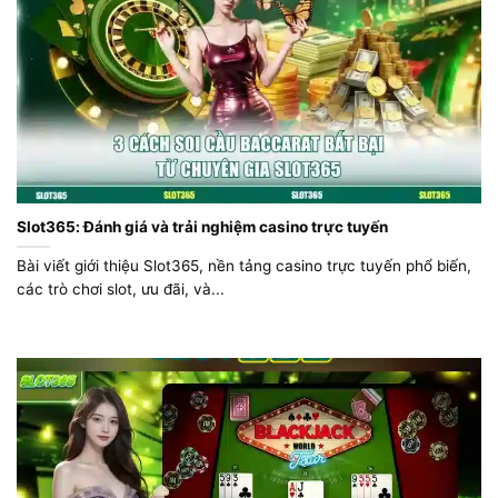
Slot365: Đánh giá và trải nghiệm casino trực tuyến
Bài viết giới thiệu Slot365, nền tảng casino trực tuyến phổ biến,
các trò chơi slot, ưu đãi, và...