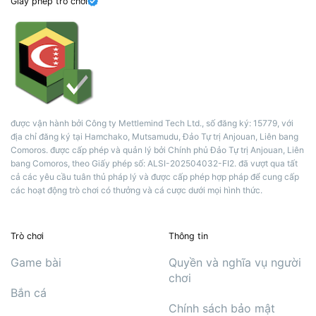
Giấy phép trò chơi
được vận hành bởi Công ty Mettlemind Tech Ltd., số đăng ký: 15779, với
địa chỉ đăng ký tại Hamchako, Mutsamudu, Đảo Tự trị Anjouan, Liên bang
Comoros. được cấp phép và quản lý bởi Chính phủ Đảo Tự trị Anjouan, Liên
bang Comoros, theo Giấy phép số: ALSI-202504032-FI2. đã vượt qua tất
cả các yêu cầu tuân thủ pháp lý và được cấp phép hợp pháp để cung cấp
các hoạt động trò chơi có thưởng và cá cược dưới mọi hình thức.
Trò chơi
Thông tin
Game bài
Quyền và nghĩa vụ người
chơi
Bắn cá
Chính sách bảo mật