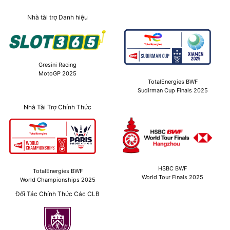
Nhà tài trợ Danh hiệu
Gresini Racing
MotoGP 2025
TotalEnergies BWF
Sudirman Cup Finals 2025
Nhà Tài Trợ Chính Thức
HSBC BWF
TotalEnergies BWF
World Tour Finals 2025
World Championships 2025
Đối Tác Chính Thức Các CLB