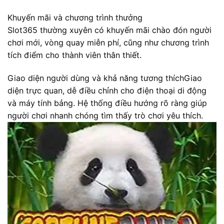
Khuyến mãi và chương trình thưởng
Slot365 thường xuyên có khuyến mãi chào đón người
chơi mới, vòng quay miễn phí, cũng như chương trình
tích điểm cho thành viên thân thiết.
Giao diện người dùng và khả năng tương thích
Giao
diện trực quan, dễ điều chỉnh cho điện thoại di động
và máy tính bảng. Hệ thống điều hướng rõ ràng giúp
người chơi nhanh chóng tìm thấy trò chơi yêu thích.