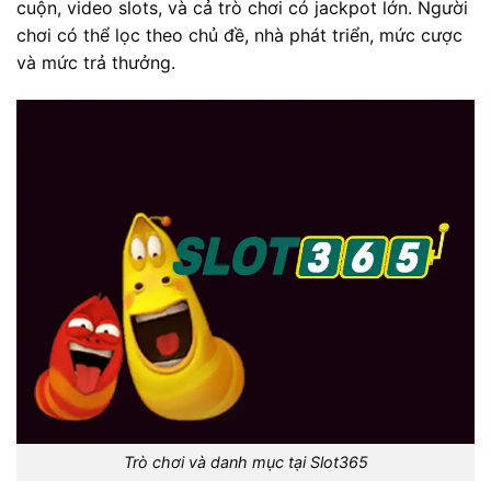
cuộn, video slots, và cả trò chơi có jackpot lớn. Người
chơi có thể lọc theo chủ đề, nhà phát triển, mức cược
và mức trả thưởng.
Trò chơi và danh mục tại Slot365