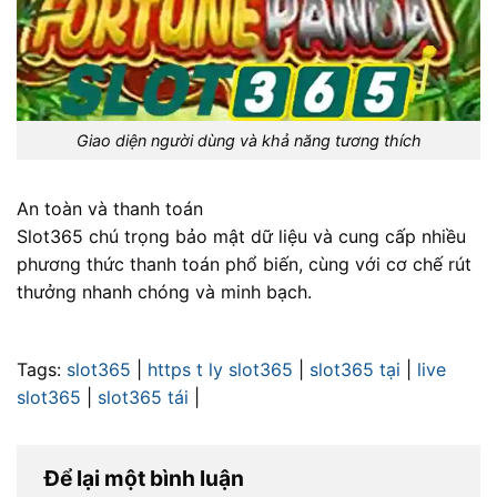
Giao diện người dùng và khả năng tương thích
An toàn và thanh toán
Slot365 chú trọng bảo mật dữ liệu và cung cấp nhiều
phương thức thanh toán phổ biến, cùng với cơ chế rút
thưởng nhanh chóng và minh bạch.
Tags:
slot365
|
https t ly slot365
|
slot365 tại
|
live
slot365
|
slot365 tái
|
Để lại một bình luận