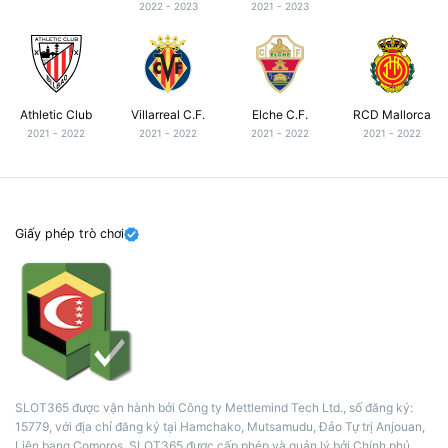
2022 - 2023
2021 - 2023
Athletic Club
Villarreal C.F.
Elche C.F.
RCD Mallorca
2021 - 2022
2021 - 2022
2021 - 2022
2021 - 2022
Giấy phép trò chơi
SLOT365 được vận hành bởi Công ty Mettlemind Tech Ltd., số đăng ký:
15779, với địa chỉ đăng ký tại Hamchako, Mutsamudu, Đảo Tự trị Anjouan,
Liên bang Comoros. SLOT365 được cấp phép và quản lý bởi Chính phủ