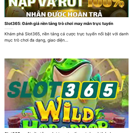
Slot365: Đánh giá nền tảng trò chơi may mắn trực tuyến
Khám phá Slot365, nền tảng cá cược trực tuyến nổi bật với danh
mục trò chơi đa dạng, giao diện...