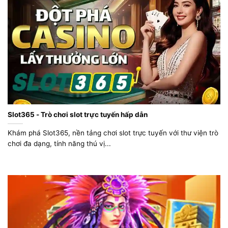
Slot365 - Trò chơi slot trực tuyến hấp dẫn
Khám phá Slot365, nền tảng chơi slot trực tuyến với thư viện trò
chơi đa dạng, tính năng thú vị...