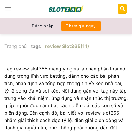
Chuyển
đến
nội
dung
Đăng nhập
Tham gia ngay
Trang chủ
|
tags
|
review Slot365(11)
Tag review slot365 mang ý nghĩa là nhãn phân loại nội
dung trong lĩnh vực betting, dành cho các bài phân
tích, nhận định và tổng hợp thông tin về kèo nhà cái,
tỷ lệ bóng đá và soi kèo. Nội dung gắn với tag này tập
trung vào khái niệm, ứng dụng và nhận thức thị trường,
giúp người đọc nắm bắt cách diễn giải các con số và
biến động. Bên cạnh đó, bài viết với review slot365
nhằm giải thích cách đọc tỷ lệ, diễn giải biến động và
đánh giá nguồn tin, chứ không phải hướng dẫn đặt