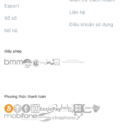
Esport
Liên hệ
Xổ số
Điều khoản sử dụng
Nổ hũ
Giấy phép
Phương thức thanh toán