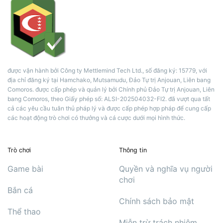
được vận hành bởi Công ty Mettlemind Tech Ltd., số đăng ký: 15779, với
địa chỉ đăng ký tại Hamchako, Mutsamudu, Đảo Tự trị Anjouan, Liên bang
Comoros. được cấp phép và quản lý bởi Chính phủ Đảo Tự trị Anjouan, Liên
bang Comoros, theo Giấy phép số: ALSI-202504032-FI2. đã vượt qua tất
cả các yêu cầu tuân thủ pháp lý và được cấp phép hợp pháp để cung cấp
các hoạt động trò chơi có thưởng và cá cược dưới mọi hình thức.
Trò chơi
Thông tin
Game bài
Quyền và nghĩa vụ người
chơi
Bắn cá
Chính sách bảo mật
Thể thao
Miễn trừ trách nhiệm