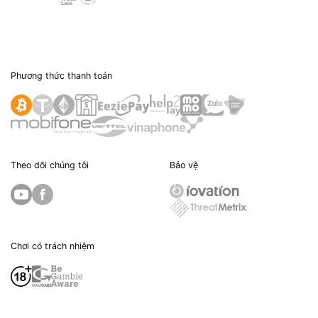
Phương thức thanh toán
Theo dõi chúng tôi
Bảo vệ
Chơi có trách nhiệm