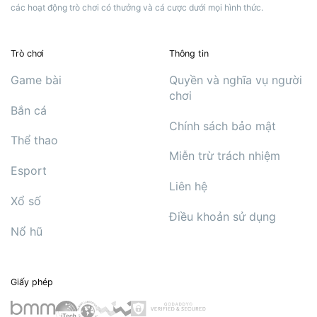
các hoạt động trò chơi có thưởng và cá cược dưới mọi hình thức.
Trò chơi
Thông tin
Game bài
Quyền và nghĩa vụ người
chơi
Bắn cá
Chính sách bảo mật
Thể thao
Miễn trừ trách nhiệm
Esport
Liên hệ
Xổ số
Điều khoản sử dụng
Nổ hũ
Giấy phép