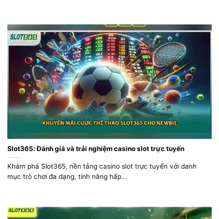
Slot365: Đánh giá và trải nghiệm casino slot trực tuyến
Khám phá Slot365, nền tảng casino slot trực tuyến với danh
mục trò chơi đa dạng, tính năng hấp...