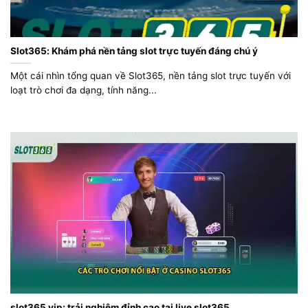
Slot365: Khám phá nền tảng slot trực tuyến đáng chú ý
Một cái nhìn tổng quan về Slot365, nền tảng slot trực tuyến với
loạt trò chơi đa dạng, tính năng...
slot365 vip: trải nghiệm đỉnh cao tại live slot365