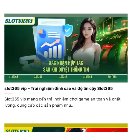
slot365 vip – Trải nghiệm đỉnh cao và độ tin cậy Slot365
Slot365 vip mang đến trải nghiệm chơi game an toàn và chất
lượng, cung cấp các sản phẩm như...