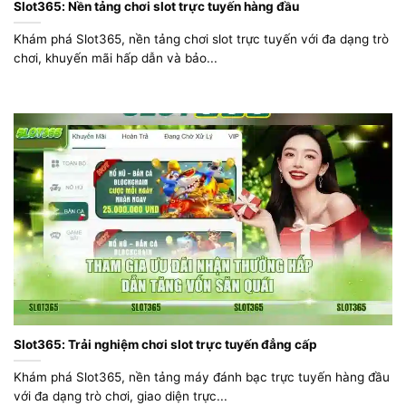
Slot365: Nền tảng chơi slot trực tuyến hàng đầu
Khám phá Slot365, nền tảng chơi slot trực tuyến với đa dạng trò
chơi, khuyến mãi hấp dẫn và bảo...
Slot365: Trải nghiệm chơi slot trực tuyến đẳng cấp
Khám phá Slot365, nền tảng máy đánh bạc trực tuyến hàng đầu
với đa dạng trò chơi, giao diện trực...