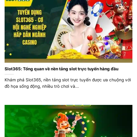
Slot365: Tổng quan về nền tảng slot trực tuyến hàng đầu
Khám phá Slot365, nền tảng slot trực tuyến được ưa chuộng với
đồ họa sống động, nhiều trò chơi và...