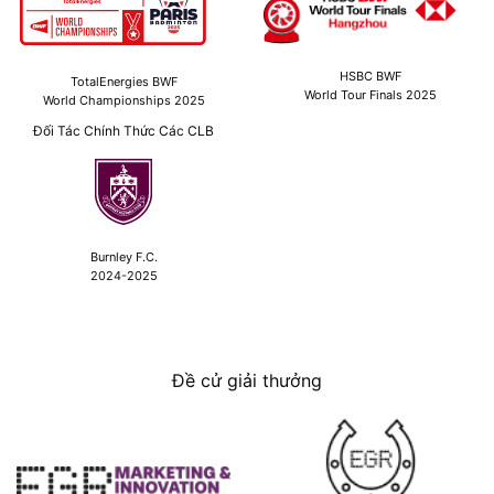
HSBC BWF
TotalEnergies BWF
World Tour Finals 2025
World Championships 2025
Đối Tác Chính Thức Các CLB
Burnley F.C.
2024-2025
Đề cử giải thưởng