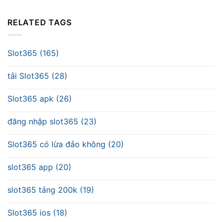
RELATED TAGS
Slot365 (165)
tải Slot365 (28)
Slot365 apk (26)
đăng nhập slot365 (23)
Slot365 có lừa đảo không (20)
slot365 app (20)
slot365 tảng 200k (19)
Slot365 ios (18)