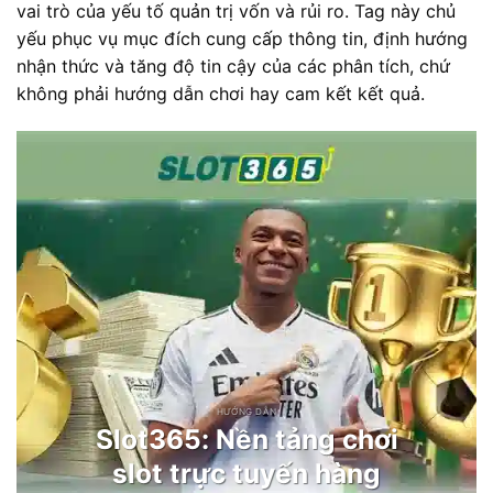
vai trò của yếu tố quản trị vốn và rủi ro. Tag này chủ
yếu phục vụ mục đích cung cấp thông tin, định hướng
nhận thức và tăng độ tin cậy của các phân tích, chứ
không phải hướng dẫn chơi hay cam kết kết quả.
HƯỚNG DẪN
Slot365: Nền tảng chơi
slot trực tuyến hàng