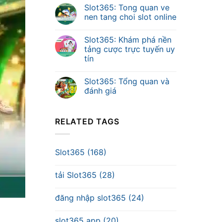
Slot365: Tong quan ve
nen tang choi slot online
Slot365: Khám phá nền
tảng cược trực tuyến uy
tín
Slot365: Tổng quan và
đánh giá
RELATED TAGS
Slot365 (168)
tải Slot365 (28)
đăng nhập slot365 (24)
slot365 app (20)