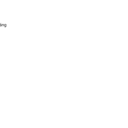
áng
,