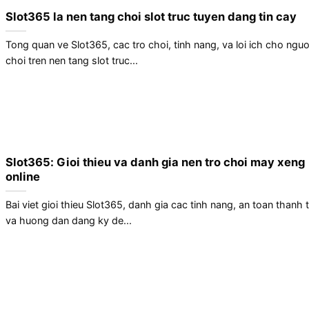
Slot365 la nen tang choi slot truc tuyen dang tin cay
Tong quan ve Slot365, cac tro choi, tinh nang, va loi ich cho nguo
choi tren nen tang slot truc...
Slot365: Gioi thieu va danh gia nen tro choi may xeng
online
Bai viet gioi thieu Slot365, danh gia cac tinh nang, an toan thanh 
va huong dan dang ky de...