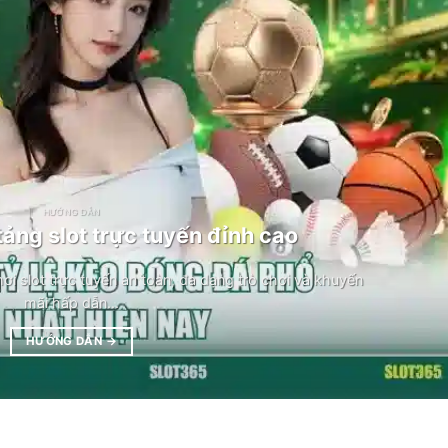
HƯỚNG DẪN
tảng slot trực tuyến đỉnh cao
i slot trực tuyến an toàn, đa dạng trò chơi và khuyến
mãi hấp dẫn...
HƯỚNG DẪN
→