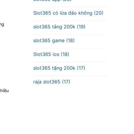
Slot365 có lừa đảo không (20)
ng
slot365 tảng 200k (19)
slot365 game (18)
Slot365 ios (18)
slot365 tặng 200k (17)
raja slot365 (17)
nhiều