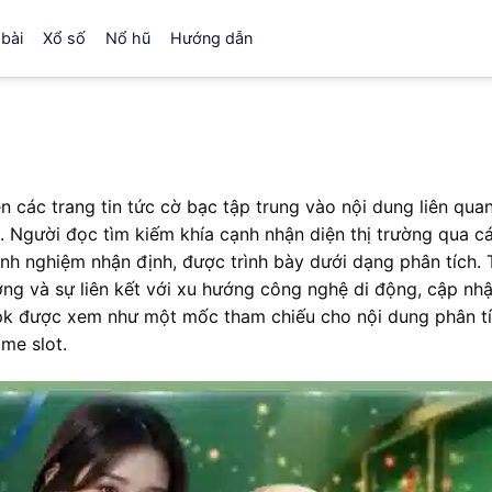
bài
Xổ số
Nổ hũ
Hướng dẫn
ên các trang tin tức cờ bạc tập trung vào nội dung liên qua
t. Người đọc tìm kiếm khía cạnh nhận diện thị trường qua c
kinh nghiệm nhận định, được trình bày dưới dạng phân tích.
g và sự liên kết với xu hướng công nghệ di động, cập nhật
apk được xem như một mốc tham chiếu cho nội dung phân t
ame slot.