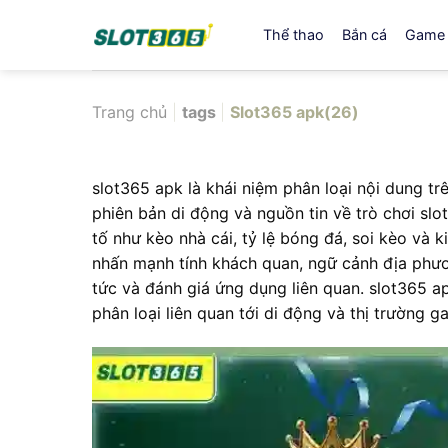
Chuyển
Thể thao
Bắn cá
Game 
đến
nội
dung
Trang chủ
|
tags
|
Slot365 apk(26)
slot365 apk là khái niệm phân loại nội dung tr
phiên bản di động và nguồn tin về trò chơi slo
tố như kèo nhà cái, tỷ lệ bóng đá, soi kèo và 
nhấn mạnh tính khách quan, ngữ cảnh địa phươn
tức và đánh giá ứng dụng liên quan. slot365 
phân loại liên quan tới di động và thị trường g