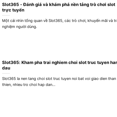
Slot365 - Đánh giá và khám phá nền tảng trò chơi slot
trực tuyến
Một cái nhìn tổng quan về Slot365, các trò chơi, khuyến mãi và tr
nghiệm người dùng.
Slot365: Kham pha trai nghiem choi slot truc tuyen ha
dau
Slot365 la nen tang choi slot truc tuyen noi bat voi giao dien than
thien, nhieu tro choi hap dan...