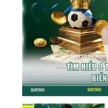
Slot365 - Nền 
Slot365 mang đến trải nghiệm chơ