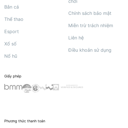
chơi
Bắn cá
Chính sách bảo mật
Thể thao
Miễn trừ trách nhiệm
Esport
Liên hệ
Xổ số
Điều khoản sử dụng
Nổ hũ
Giấy phép
Phương thức thanh toán