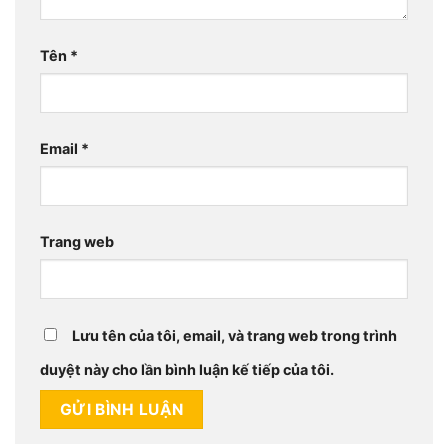
Tên
*
Email
*
Trang web
Lưu tên của tôi, email, và trang web trong trình
duyệt này cho lần bình luận kế tiếp của tôi.