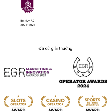
Burnley F.C.
2024-2025
Đề cử giải thưởng