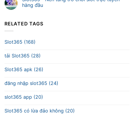
hàng đầu
RELATED TAGS
Slot365 (168)
tải Slot365 (28)
Slot365 apk (26)
đăng nhập slot365 (24)
slot365 app (20)
Slot365 có lừa đảo không (20)