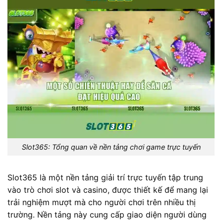
Slot365: Tổng quan về nền tảng chơi game trực tuyến
Slot365 là một nền tảng giải trí trực tuyến tập trung
vào trò chơi slot và casino, được thiết kế để mang lại
trải nghiệm mượt mà cho người chơi trên nhiều thị
trường. Nền tảng này cung cấp giao diện người dùng