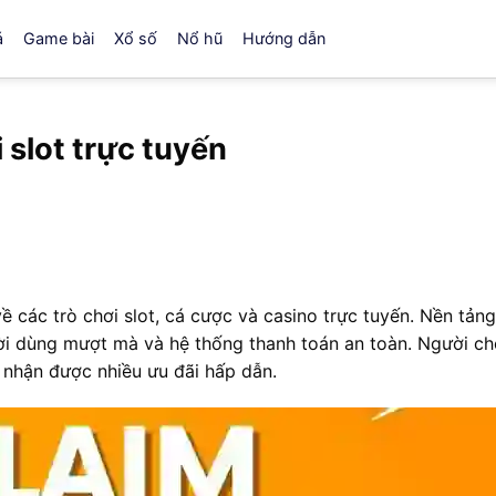
á
Game bài
Xổ số
Nổ hũ
Hướng dẫn
 slot trực tuyến
về các trò chơi slot, cá cược và casino trực tuyến. Nền tản
ười dùng mượt mà và hệ thống thanh toán an toàn. Người ch
à nhận được nhiều ưu đãi hấp dẫn.