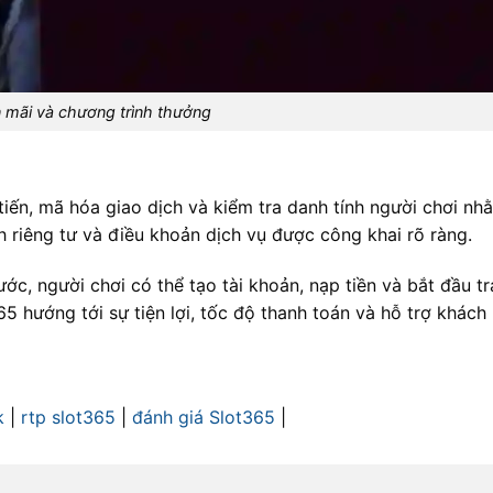
 mãi và chương trình thưởng
iến, mã hóa giao dịch và kiểm tra danh tính người chơi nh
 riêng tư và điều khoản dịch vụ được công khai rõ ràng.
ớc, người chơi có thể tạo tài khoản, nạp tiền và bắt đầu tr
65 hướng tới sự tiện lợi, tốc độ thanh toán và hỗ trợ khách
k
|
rtp slot365
|
đánh giá Slot365
|