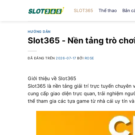
Chuyển
SLOT365
Thể thao
Bắn c
đến
nội
dung
HƯỚNG DẪN
Slot365 - Nền tảng trò chơi
ĐÃ ĐĂNG TRÊN
2026-07-17
BỞI
ROSE
Giới thiệu về Slot365
Slot365 là nền tảng giải trí trực tuyến chuyên 
cung cấp giao diện trực quan, trải nghiệm ng
thể tham gia các tựa game từ nhà cái uy tín v