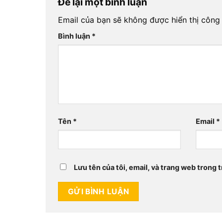
Để lại một bình luận
Email của bạn sẽ không được hiển thị công 
Bình luận
*
Tên
*
Email
*
Lưu tên của tôi, email, và trang web trong t