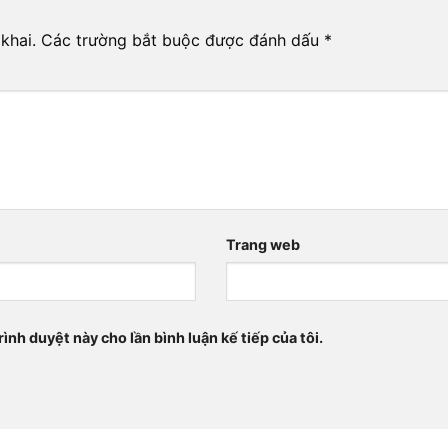
khai.
Các trường bắt buộc được đánh dấu
*
Trang web
rình duyệt này cho lần bình luận kế tiếp của tôi.