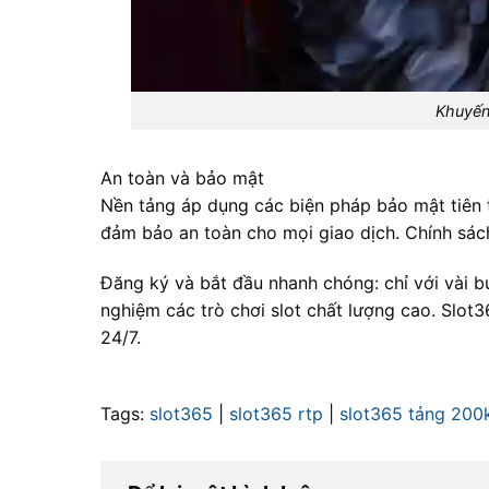
Khuyến
An toàn và bảo mật
Nền tảng áp dụng các biện pháp bảo mật tiên t
đảm bảo an toàn cho mọi giao dịch. Chính sách
Đăng ký và bắt đầu nhanh chóng: chỉ với vài bư
nghiệm các trò chơi slot chất lượng cao. Slot3
24/7.
Tags:
slot365
|
slot365 rtp
|
slot365 tảng 200