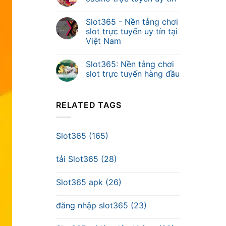
Slot365 - Nền tảng chơi
slot trực tuyến uy tín tại
Việt Nam
Slot365: Nền tảng chơi
slot trực tuyến hàng đầu
RELATED TAGS
Slot365 (165)
tải Slot365 (28)
Slot365 apk (26)
đăng nhập slot365 (23)