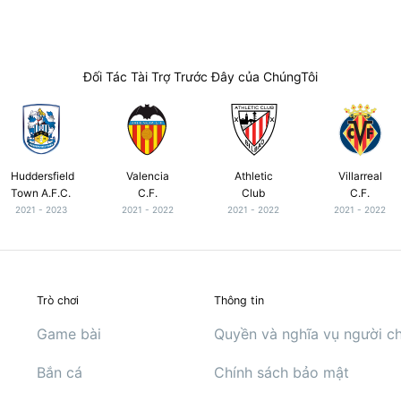
Đối Tác Tài Trợ Trước Đây của ChúngTôi
Huddersfield
Valencia
Athletic
Villarreal
Town A.F.C.
C.F.
Club
C.F.
2021 - 2023
2021 - 2022
2021 - 2022
2021 - 2022
Trò chơi
Thông tin
Game bài
Quyền và nghĩa vụ người ch
Bắn cá
Chính sách bảo mật