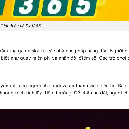
Giới thiệu về Slot365
răm tựa game slot từ các nhà cung cấp hàng đầu. Người c
 biệt như quay miễn phí và nhân đôi điểm số. Các trò chơi
ến mãi cho người chơi mới và cả thành viên hiện tại. Bạn 
ương trình tích lũy điểm thưởng. Để nhận ưu đãi, người ch