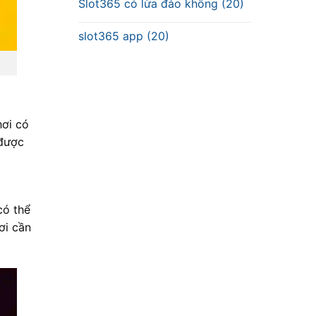
Slot365 có lừa đảo không (20)
slot365 app (20)
hơi có
 được
có thể
ơi cần