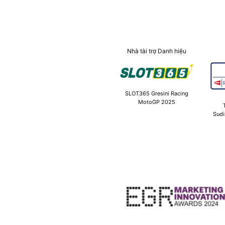
Nhà tài trợ Danh hiệu
SLOT365 Gresini Racing
MotoGP 2025
Sudi