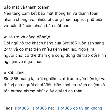
Bảo mật và thanh toán
\n
Nền tảng cam kết bảo mật thông tin và thanh toán
nhanh chóng, với nhiều phương thức nạp rút phổ biến
và tuân thủ các chuẩn bảo mật cao.
\n
Hỗ trợ và cộng đồng
\n
Đội ngũ hỗ trợ khách hàng của Slot365 luôn sẵn sàng
24/7 và có mặt trên nhiều kênh liên lạc. Ngoài ra,
người chơi có thể tham gia cộng đồng để trao đổi kinh
nghiệm và mẹo chơi.
\n
Kết luận
\n
Slot365 mang lại trải nghiệm slot trực tuyến tiện lợi và
thú vị cho người chơi Việt. Hãy chơi có trách nhiệm và
tận hưởng những phút giây giải trí an toàn.
Tags:
slot365
|
slot365 net
|
slot365 có uy tín không
|