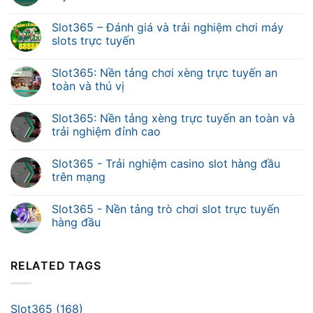
Slot365 – Đánh giá và trải nghiệm chơi máy
slots trực tuyến
Slot365: Nền tảng chơi xèng trực tuyến an
toàn và thú vị
Slot365: Nền tảng xèng trực tuyến an toàn và
trải nghiệm đỉnh cao
Slot365 - Trải nghiệm casino slot hàng đầu
trên mạng
Slot365 - Nền tảng trò chơi slot trực tuyến
hàng đầu
RELATED TAGS
Slot365 (168)