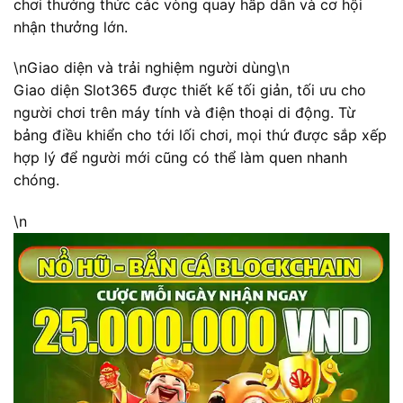
chơi thưởng thức các vòng quay hấp dẫn và cơ hội
nhận thưởng lớn.
\n
Giao diện và trải nghiệm người dùng
\n
Giao diện Slot365 được thiết kế tối giản, tối ưu cho
người chơi trên máy tính và điện thoại di động. Từ
bảng điều khiển cho tới lối chơi, mọi thứ được sắp xếp
hợp lý để người mới cũng có thể làm quen nhanh
chóng.
\n