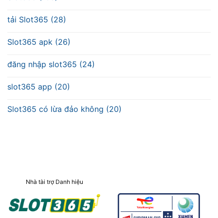
tải Slot365 (28)
Slot365 apk (26)
đăng nhập slot365 (24)
slot365 app (20)
Slot365 có lừa đảo không (20)
Nhà tài trợ Danh hiệu