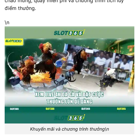
chào mừng, quay miễn phí và chương trình tích luỹ
điểm thưởng.
\n
Khuyến mãi và chương trình thưởng\n