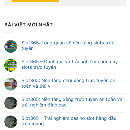
BÀI VIẾT MỚI NHẤT
Slot365: Tổng quan về nền tảng slots trực
tuyến
Slot365 – Đánh giá và trải nghiệm chơi máy
slots trực tuyến
Slot365: Nền tảng chơi xèng trực tuyến an
toàn và thú vị
Slot365: Nền tảng xèng trực tuyến an toàn và
trải nghiệm đỉnh cao
Slot365 - Trải nghiệm casino slot hàng đầu
trên mạng