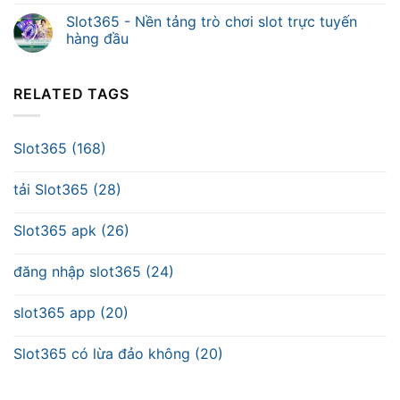
Slot365 - Nền tảng trò chơi slot trực tuyến
hàng đầu
RELATED TAGS
Slot365 (168)
tải Slot365 (28)
Slot365 apk (26)
đăng nhập slot365 (24)
slot365 app (20)
Slot365 có lừa đảo không (20)