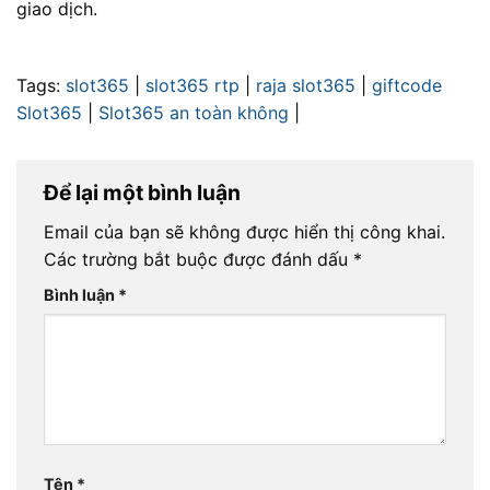
giao dịch.
Tags:
slot365
|
slot365 rtp
|
raja slot365
|
giftcode
Slot365
|
Slot365 an toàn không
|
Để lại một bình luận
Email của bạn sẽ không được hiển thị công khai.
Các trường bắt buộc được đánh dấu
*
Bình luận
*
Tên
*