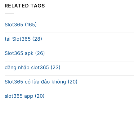
RELATED TAGS
Slot365 (165)
tải Slot365 (28)
Slot365 apk (26)
đăng nhập slot365 (23)
Slot365 có lừa đảo không (20)
slot365 app (20)