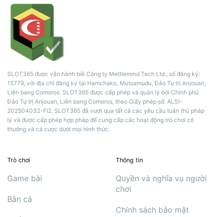
SLOT365 được vận hành bởi Công ty Mettlemind Tech Ltd., số đăng ký:
15779, với địa chỉ đăng ký tại Hamchako, Mutsamudu, Đảo Tự trị Anjouan,
Liên bang Comoros. SLOT365 được cấp phép và quản lý bởi Chính phủ
Đảo Tự trị Anjouan, Liên bang Comoros, theo Giấy phép số: ALSI-
202504032-FI2. SLOT365 đã vượt qua tất cả các yêu cầu tuân thủ pháp
lý và được cấp phép hợp pháp để cung cấp các hoạt động trò chơi có
thưởng và cá cược dưới mọi hình thức.
Trò chơi
Thông tin
Game bài
Quyền và nghĩa vụ người
chơi
Bắn cá
Chính sách bảo mật