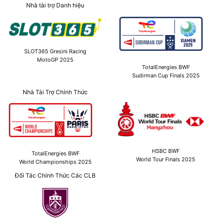
Nhà tài trợ Danh hiệu
SLOT365 Gresini Racing
MotoGP 2025
TotalEnergies BWF
Sudirman Cup Finals 2025
Nhà Tài Trợ Chính Thức
HSBC BWF
TotalEnergies BWF
World Tour Finals 2025
World Championships 2025
Đối Tác Chính Thức Các CLB