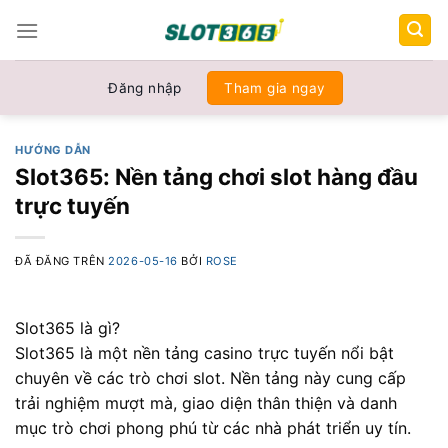
Chuyển
đến
nội
dung
Đăng nhập
Tham gia ngay
HƯỚNG DẪN
Slot365: Nền tảng chơi slot hàng đầu
trực tuyến
ĐÃ ĐĂNG TRÊN
2026-05-16
BỞI
ROSE
Slot365 là gì?
Slot365 là một nền tảng casino trực tuyến nổi bật
chuyên về các trò chơi slot. Nền tảng này cung cấp
trải nghiệm mượt mà, giao diện thân thiện và danh
mục trò chơi phong phú từ các nhà phát triển uy tín.