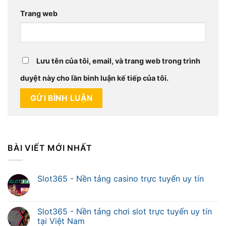
Trang web
Lưu tên của tôi, email, và trang web trong trình
duyệt này cho lần bình luận kế tiếp của tôi.
BÀI VIẾT MỚI NHẤT
Slot365 - Nền tảng casino trực tuyến uy tín
Slot365 - Nền tảng chơi slot trực tuyến uy tín
tại Việt Nam