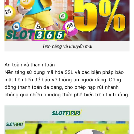
Tính năng và khuyến mãi
An toàn và thanh toán
Nền tảng sử dụng mã hóa SSL và các biện pháp bảo
mật tiên tiến để bảo vệ thông tin người dùng. Cộng
đồng thanh toán đa dạng, cho phép nạp rút nhanh
chóng qua nhiều phương thức phổ biến trên thị trường.