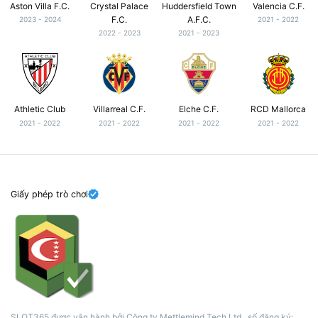
Aston Villa F.C.
Crystal Palace
Huddersfield Town
Valencia C.F.
F.C.
A.F.C.
2023 - 2024
2021 - 2022
2022 - 2023
2021 - 2023
Athletic Club
Villarreal C.F.
Elche C.F.
RCD Mallorca
2021 - 2022
2021 - 2022
2021 - 2022
2021 - 2022
Giấy phép trò chơi
SLOT365 được vận hành bởi Công ty Mettlemind Tech Ltd., số đăng ký: