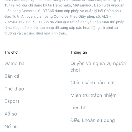
15779, với địa chỉ đăng ký tại Hamchako, Mutsamudu, Đảo Tự trị Anjouan,
Liên bang Comoros. SLOT365 được cấp phép và quản lý bởi Chính phủ
Đảo Tự trị Anjouan, Liên bang Comoros, theo Giấy phép số: ALSI-
202504032-FI2. SLOT365 đã vượt qua tất cả các yêu cầu tuân thủ pháp
lý và được cấp phép hợp pháp để cung cấp các hoạt động trò chơi có
thưởng và cá cược dưới mọi hình thức.
Trò chơi
Thông tin
Game bài
Quyền và nghĩa vụ người
chơi
Bắn cá
Chính sách bảo mật
Thể thao
Miễn trừ trách nhiệm
Esport
Liên hệ
Xổ số
Điều khoản sử dụng
Nổ hũ